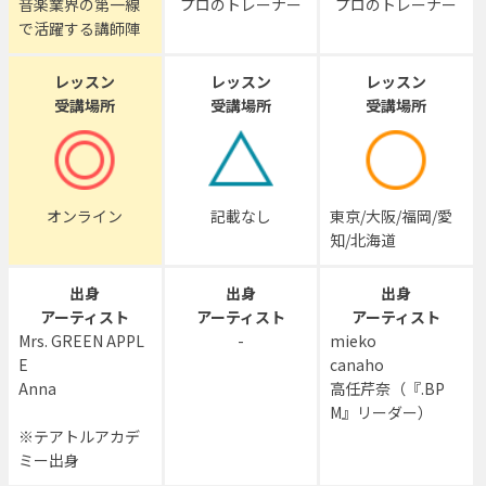
音楽業界の第一線
プロのトレーナー
プロのトレーナー
で活躍する講師陣
レッスン
レッスン
レッスン
受講場所
受講場所
受講場所
オンライン
記載なし
東京/大阪/福岡/愛
知/北海道
出身
出身
出身
アーティスト
アーティスト
アーティスト
Mrs. GREEN APPL
-
mieko
E
canaho
Anna
高任芹奈（『.BP
M』リーダー）
※テアトルアカデ
ミー出身